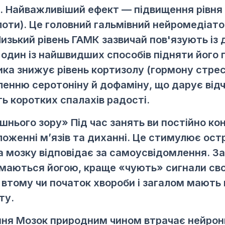
. Найважливіший ефект — підвищення рівня
оти). Це головний гальмівний нейромедіато
изький рівень ГАМК зазвичай пов'язують із 
 один із найшвидших способів підняти йог
ика знижує рівень кортизолу (гормону стрес
ленню серотоніну й дофаміну, що дарує від
ь коротких спалахів радості.
ішнього зору»
Під час занять ви постійно к
оложенні м’язів та диханні. Це стимулює ост
на мозку відповідає за самоусвідомлення. З
аймаються йогою, краще «чують» сигнали сво
втому чи початок хвороби і загалом мають 
ту.
ння
Мозок природним чином втрачає нейрони 