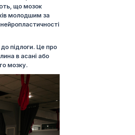
ють, що мозок
оків молодшим за
ї нейропластичності
до підлоги. Це про
лина в асані або
го мозку.