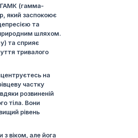
 ГАМК (гамма-
р, який заспокоює
депресією та
о природним шляхом.
у) та сприяє
чуття тривалого
онцентруєтесь на
рівцеву частку
авдяки розвиненій
го тіла. Вони
вищий рівень
з віком, але йога