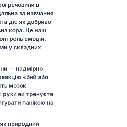
рої речовини в
дальна за навчання
ога діє як добриво
на кора. Це наш
контроль емоцій.
ими у складних
ини — надмірно
реакцію «бий або
ить мозок
і рухи ви тренуєте
агувати панікою на
 як природний