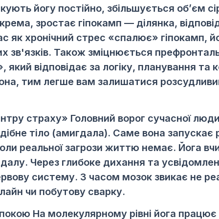
икують йогу постійно, збільшується об’єм сі
крема, зростає гіпокамп — ділянка, відпові
час як хронічний стрес «спалює» гіпокамп, й
х зв'язків. Також зміцнюється префронталь
 який відповідає за логіку, планування та 
зона, тим легше вам залишатися розсудлив
ентру страху»
Головний ворог сучасної люд
ібне тіло (амигдала). Саме вона запускає 
 коли реальної загрози життю немає. Йога вч
алу. Через глибоке дихання та усвідомлен
вову систему. З часом мозок звикає не ре
лайн чи побутову сварку.
спокою
На молекулярному рівні йога працює