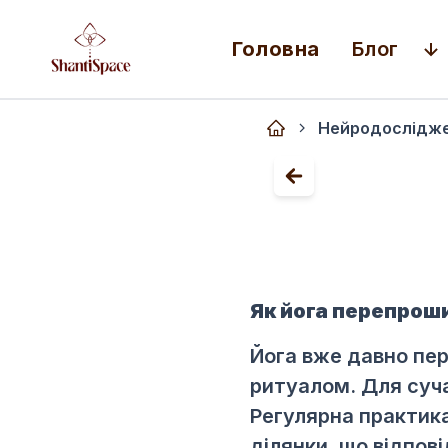
Головна
Блог
Нейродослідж
Як йога перепрош
Йога вже давно пе
ритуалом. Для суч
Регулярна практик
ділянки, що відпов