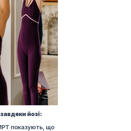
 завдяки йозі:
РТ показують, що