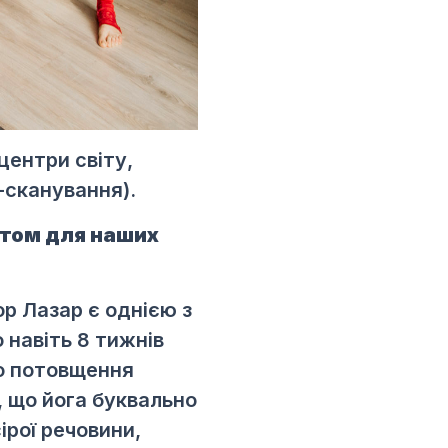
центри світу,
-сканування).
ентом для наших
р Лазар є однією з
 навіть 8 тижнів
го потовщення
, що йога буквально
рої речовини,