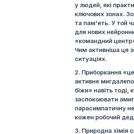
у людей, які практ
ключових зонах. Зо
та пам'ять. У той 
для нових нейронни
«командний центр»,
Чим активніша ця 
ситуаціях.
2. Приборкання «ц
активне мигдалепод
біжи» навіть тоді,
заспокоювати амигд
парасимпатичну нер
кожен робочий дед
3. Природна хімія 