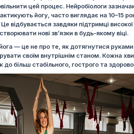
вільнити цей процес. Нейробіологи зазнача
практикують йогу, часто виглядає на 10–15 р
к. Це відбувається завдяки підтримці високо
створювати нові зв’язки в будь-якому віці.
йога — це не про те, як дотягнутися руками 
ерувати своїм внутрішнім станом. Кожна хви
к до більш стабільного, гострого та здорово