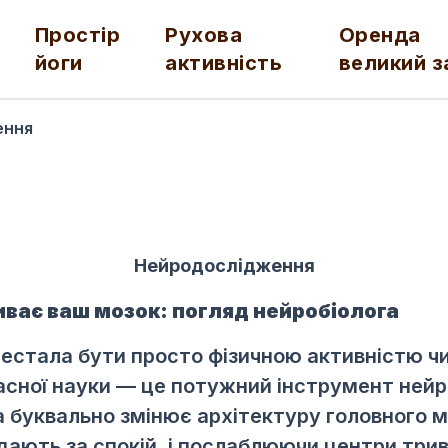
Простір
Рухова
Оренда
йоги
активність
великий з
ення
Нейродослідження
иває ваш мозок: погляд нейробіолога
рестала бути просто фізичною активністю ч
асної науки — це потужний інструмент нейр
а буквально змінює архітектуру головного 
ідають за спокій, і послаблюючи центри трив