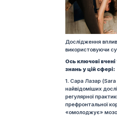
Дослідження впливу
використовуючи суч
Ось ключові вчені
знань у цій сфері:
1. Сара Лазар (Sar
найвідоміших дослі
регулярної практик
префронтальної кор
«омолоджує» мозок