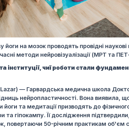
 йоги на мозок проводять провідні наукові 
асні методи нейровізуалізації (МРТ та ПЕТ
 та інституції, чиї роботи стали фундам
a Lazar) — Гарвардська медична школа
Докто
дниць нейропластичності. Вона виявила, що
и йоги та медитації призводять до фізично
и та гіпокампу. Її дослідження підтвердили
, повертаючи 50-річним практикам об'єм сі