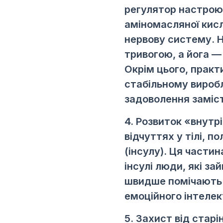
регулятор настрою
аміномасляної кисл
нервову систему. Н
тривогою, а йога —
Окрім цього, практ
стабільному вироб
задоволення заміст
4. Розвиток «внутр
відчуттях у тілі, п
(інсулу). Ця части
інсулі люди, які з
швидше помічають 
емоційного інтелек
5. Захист від старі