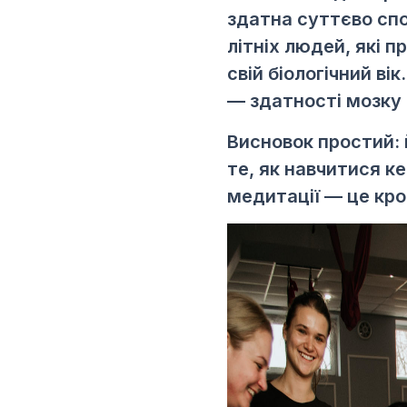
здатна суттєво спо
літніх людей, які 
свій біологічний ві
— здатності мозку 
Висновок простий: 
те, як навчитися к
медитації — це кро