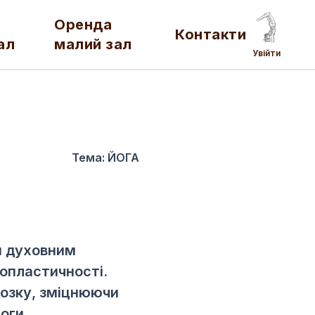
Оренда
Контакти
ал
малий зал
Увійти
Тема:
ЙОГА
и духовним
опластичності.
мозку, зміцнюючи
оги.