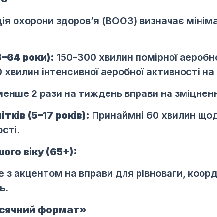
ція охорони здоров’я (ВООЗ) визначає мінім
8–64 роки):
150–300 хвилин помірної аеробно
 хвилин інтенсивної аеробної активності на
нше 2 рази на тиждень вправи на зміцненн
ітків (5–17 років):
Принаймні 60 хвилин щод
сті.
ого віку (65+):
е з акцентом на вправи для рівноваги, коорд
ь.
ісячний формат»