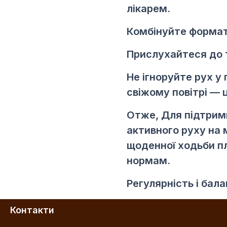
лікарем.
Комбінуйте формати
Прислухайтеся до т
Не ігноруйте рух у
свіжому повітрі — 
Отже, Для підтрим
активного руху на 
щоденної ходьби п
нормам.
Регулярність і бал
Контакти