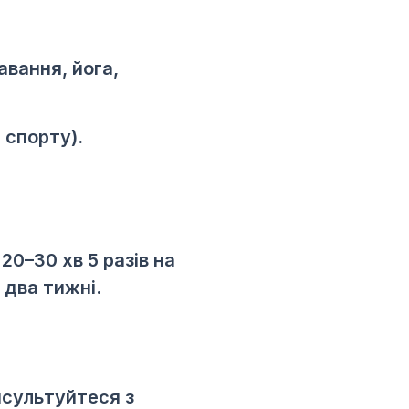
авання, йога,
и спорту).
20–30 хв 5 разів на
 два тижні.
нсультуйтеся з