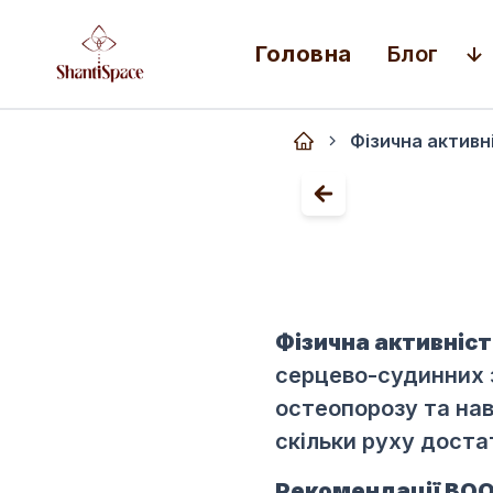
Головна
Блог
Фізична активн
Фізична активніс
серцево-судинних з
остеопорозу та нав
скільки руху доста
Рекомендації ВО