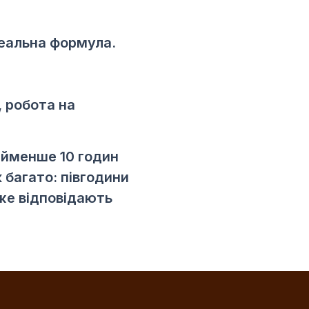
деальна формула.
, робота на
айменше 10 годин
 багато: півгодини
же відповідають