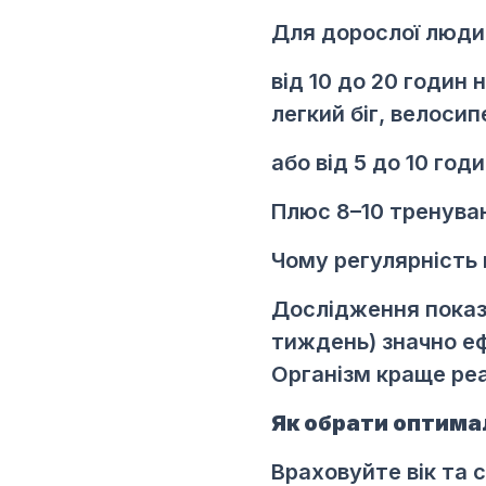
Для дорослої люди
від 10 до 20 годин
легкий біг, велосип
або від 5 до 10 годи
Плюс 8–10 тренуван
Чому регулярність 
Дослідження показую
тиждень) значно еф
Організм краще реа
Як обрати оптим
Враховуйте вік та 