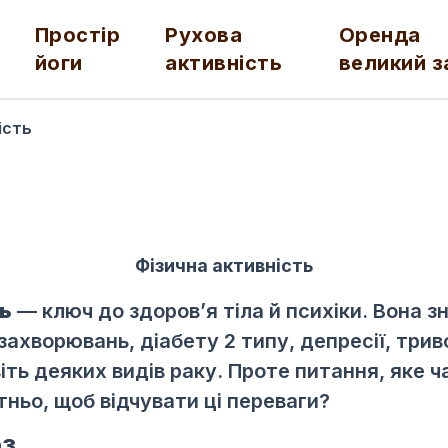
Простір
Рухова
Оренда
йоги
активність
великий з
ість
Фізична активність
ть
— ключ до здоров’я тіла й психіки. Вона з
ахворювань, діабету 2 типу, депресії, трив
іть деяких видів раку. Проте питання, яке ч
тньо, щоб відчувати ці переваги?
ОЗ