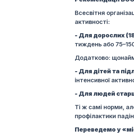
Всесвітня організа
активності:
- Для дорослих (1
тиждень або 75–150
Додатково: щонайме
- Для дітей та підл
інтенсивної активно
- Для людей старш
Ті ж самі норми, ал
профілактики падін
Переведемо у «м