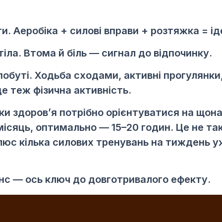
. Аеробіка + силові вправи + розтяжка = і
іла. Втома й біль — сигнал до відпочинку.
 побуті. Ходьба сходами, активні прогулянки
це теж фізична активність.
ки здоров’я потрібно орієнтуватися на щон
місяць, оптимально — 15–20 годин. Це не так
люс кілька силових тренувань на тиждень у
анс — ось ключ до довготривалого ефекту.