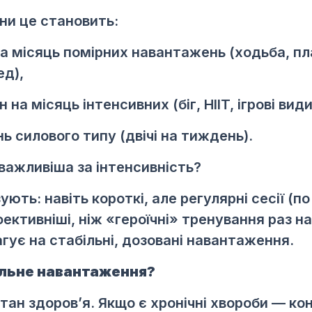
ни це становить:
 на місяць помірних навантажень (ходьба, пл
ед),
н на місяць інтенсивних (біг, HIIT, ігрові вид
ь силового типу (двічі на тиждень).
важливіша за інтенсивність?
ть: навіть короткі, але регулярні сесії (по 
ективніші, ніж «героїчні» тренування раз на
гує на стабільні, дозовані навантаження.
альне навантаження?
стан здоров’я. Якщо є хронічні хвороби — ко