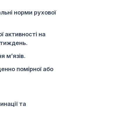
альні норми рухової
ї активності на
 тиждень.
я м’язів.
енно помірної або
инації та