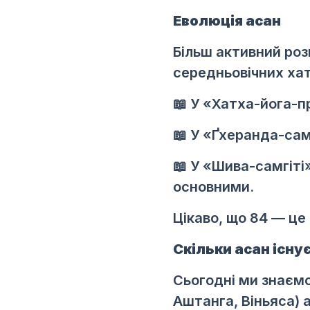
Еволюція асан
Більш активний роз
середньовічних хат
📖 У «Хатха-йога-пр
📖 У «Ґхеранда-самг
📖 У «Шива-самгіті
основними.
Цікаво, що 84 — це
Скільки асан існу
Сьогодні ми знаємо
Аштанга, Віньяса) 