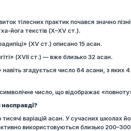
виток тілесних практик почався значно пізн
ха-йога текстів (X–XV ст.).
адипіці» (XV ст.) описано 15 асан.
іті» (XVII ст.) — вже близько 32 асан.
» навіть згадується число 84 асани, з яких
 символічне число, що відображає «повноту»
є насправді?
 тисячі варіацій асан. У сучасних школах йо
активно використовуються близько 200–300 