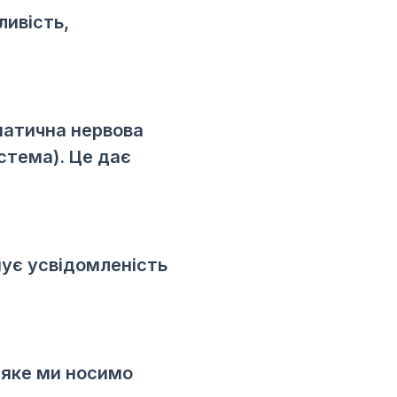
ливість,
патична нервова
стема). Це дає
енує усвідомленість
 яке ми носимо