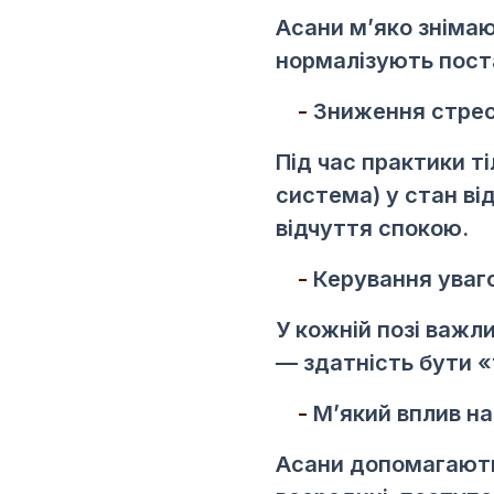
Асани м’яко знімаю
нормалізують пост
Зниження стре
Під час практики 
система) у стан ві
відчуття спокою.
Керування уваг
У кожній позі важл
— здатність бути «т
М’який вплив на
Асани допомагають