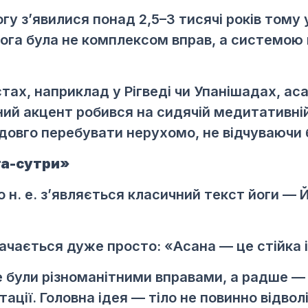
гу з’явилися понад 2,5–3 тисячі років тому 
і йога була не комплексом вправ, а системою
тах, наприклад у Рігведі чи Упанішадах, а
ий акцент робився на сидячій медитативній 
довго перебувати нерухомо, не відчуваючи б
га-сутри»
до н. е. з’являється класичний текст йоги —
ачається дуже просто: «Асана — це стійка і
не були різноманітними вправами, а радше 
ації. Головна ідея — тіло не повинно відвол