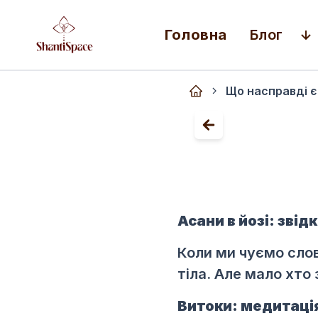
Головна
Блог
Що насправді є
Асани в йозі: звід
Коли ми чуємо слов
тіла. Але мало хто 
Витоки: медитація