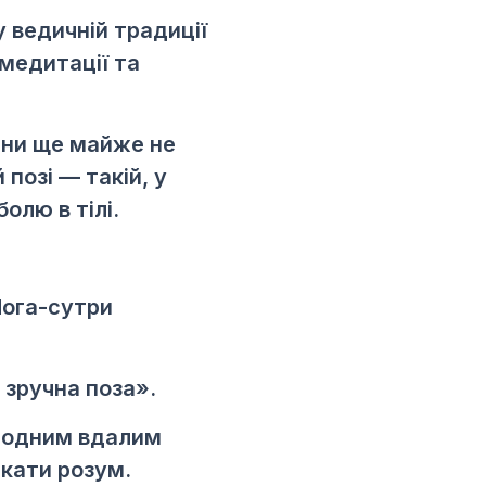
у ведичній традиції
 медитації та
сани ще майже не
позі — такій, у
олю в тілі.
 Йога-сутри
 зручна поза».
— одним вдалим
ікати розум.