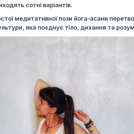
иходять сотні варіантів.
ростої медитативної пози йога-асани перетв
ультури, яка поєднує тіло, дихання та розум