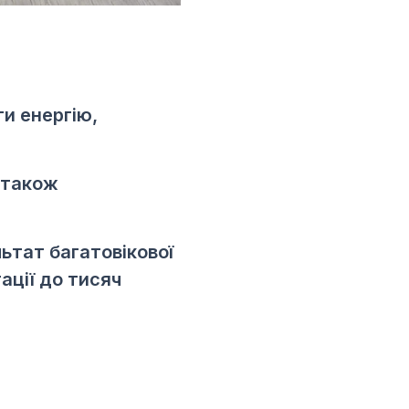
и енергію,
 також
ьтат багатовікової
ації до тисяч