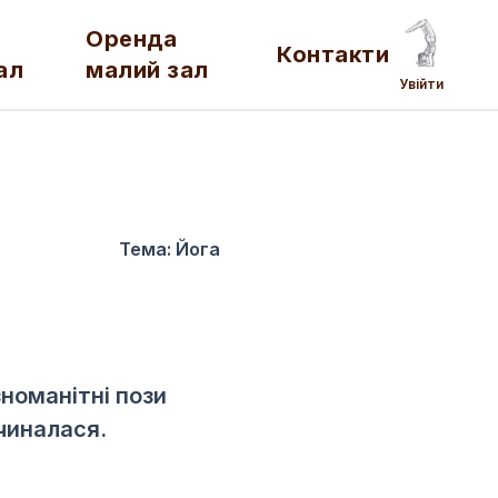
Оренда
Контакти
ал
малий зал
Увійти
Тема:
Йога
зноманітні пози
очиналася.