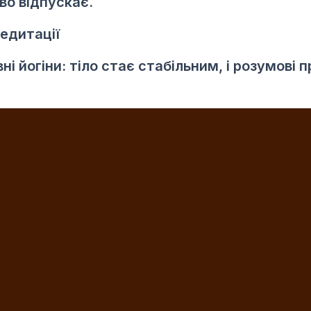
во відпускає.
едитації
ні йогіни: тіло стає стабільним, і розумові