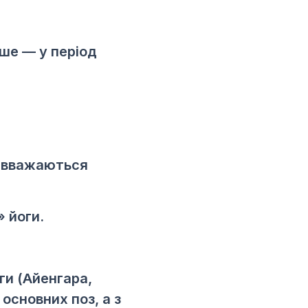
іше — у період
 4 вважаються
 йоги.
ги (Айенгара,
основних поз, а з