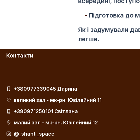
всередині, поступо
Підготовка до м
Як і задумували дав
легше.
Контакти
+380977339045 Дарина
великий зал - мк-рн. Ювілейний 11
+380971250101 Світлана
малий зал - мк-рн. Ювілейний 12
@_shanti_space