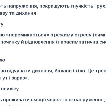
ть напруження, покращують гнучкість і рух
аву та дихання.
су
тіло «перемикається» з режиму стресу (сим
дпочинку й відновлення (парасимпатична си
ою
иво відчувати дихання, баланс і тіло. Це тр
ут і зараз».
 психіку
 проживати емоції через тіло: напруження,