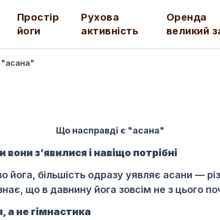
Простір
Рухова
Оренда
йоги
активність
великий з
 "асана"
Що насправді є "асана"
ки вони з’явилися і навіщо потрібні
о йога, більшість одразу уявляє асани — рі
знає, що в давнину йога зовсім не з цього п
, а не гімнастика