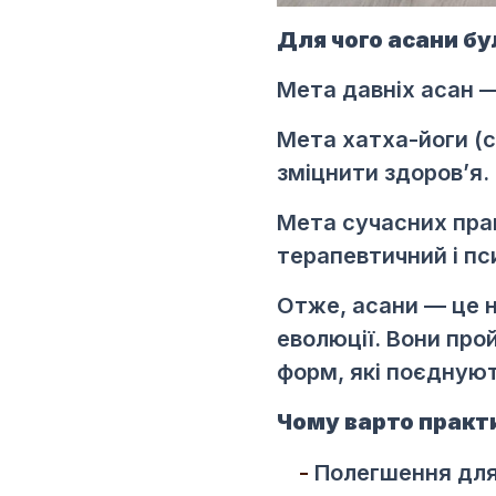
Для чого асани бу
Мета давніх асан —
Мета хатха-йоги (с
зміцнити здоров’я.
Мета сучасних прак
терапевтичний і п
Отже, асани — це н
еволюції. Вони про
форм, які поєднують
Чому варто практ
Полегшення для