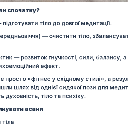
ли спочатку?
 підготувати тіло до довгої медитації.
ередньовіччя) — очистити тіло, збалансуват
тик — розвиток гнучкості, сили, балансу, а
сихоемоційний ефект.
е просто «фітнес у східному стилі», а резул
йшли шлях від однієї сидячої пози для медит
 духовність, тіло та психіку.
икувати асани
 тіла