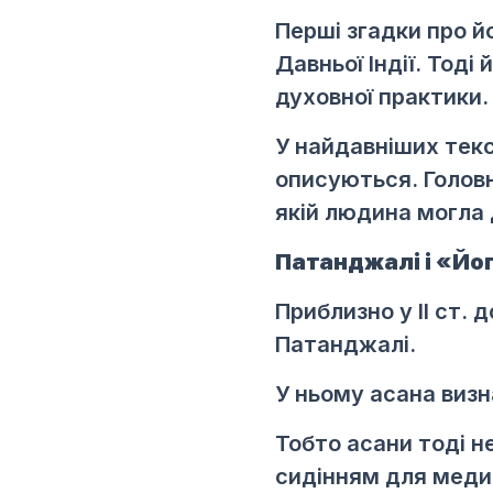
Перші згадки про йо
Давньої Індії. Тод
духовної практики.
У найдавніших текс
описуються. Головн
якій людина могла 
Патанджалі і «Йо
Приблизно у II ст. 
Патанджалі.
У ньому асана визн
Тобто асани тоді 
сидінням для медит